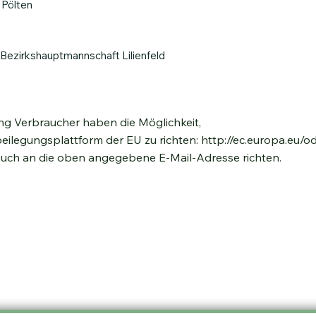
 Pölten
ezirkshauptmannschaft Lilienfeld
ung Verbraucher ha
ben die Möglichkeit,
beilegungsplattform der EU z
u richten:
http://ec.europa.eu/od
 auch an die oben angegebene E-Mail-Adresse richten.