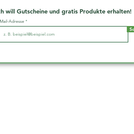
ch will Gutscheine und gratis Produkte erhalten!
-Mail-Adresse
S
Adressdaten
Übe
r uns
Unterer Markt 2
3184 Türnitz
Österreich