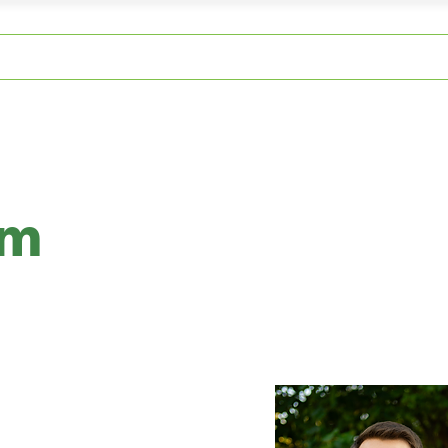
op
Genussläden
Über u
um