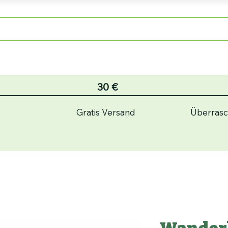
op
Genussläden
Über u
30 €
Gratis Versand
Überras