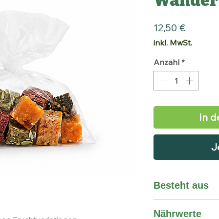
Wander
Preis
12,50 €
inkl. MwSt.
Anzahl
*
In 
J
Besteht aus
Rosinen, Kokos, Datt
Nährwerte
Mandeln, Kürbiskern