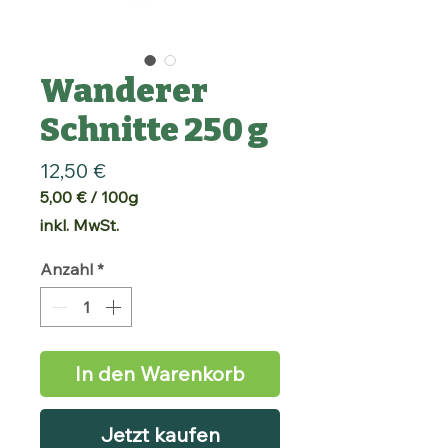
Wanderer
Schnitte 250 g
Preis
12,50 €
5,00 €
/
100g
5,00 €
inkl. MwSt.
pro
100
Anzahl
*
Gramm
In den Warenkorb
Jetzt kaufen