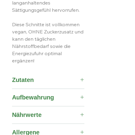
langanhaltendes
Sättigungsgefühl hervorrufen.
Diese Schnitte ist vollkommen
vegan, OHNE Zuckerzusatz und
kann den täglichen
Nährstoffbedarf sowie die
Energiezufuhr optimal
ergänzen!
Zutaten
Früchte 63%: (Rosinen, Kokosflocken,
Aufbewahrung
Datteln, Marillen, Zwetschken
(Pflaumen), Cranberries, Sauerkirsch
An trockenen Orten aufbewahren.
en),
geröstete Erdnüsse
* 19%, Nüsse
Nährwerte
Vor Licht und Hitze schützen.
4%: (
Mandeln, Paranüsse,
Haselnüsse
), Kürbiskerne,
Nährwerte je 100 g
Sonnenblumenkerne,
Sesamsamen
,
Allergene
Brennwert
1658 kJ / 396 kcal